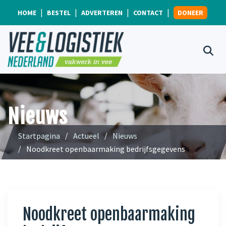
HOME
BESTEL
ADVERTEREN
CONTACT
DONEER
Nieuws
Startpagina
Actueel
Nieuws
Noodkreet openbaarmaking bedrijfsgegevens
Noodkreet openbaarmaking