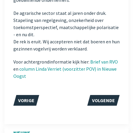
goedwillende ondernemers.
De agrarische sector staat al jaren onder druk.
Stapeling van regelgeving, onzekerheid over
toekomstperspectief, maatschappelijke polarisatie
- en nu dit.
De rek is eruit. Wij accepteren niet dat boeren en hun
gezinnen vogelvrij worden verklaard.
Voor achtergrondinformatie kijk hier:
Brief van RVO
en
column Linda Verriet (voorzitter POV) in Nieuwe
Oogst
VORIG ARTIKEL: OPROEP AAN NIEUWE KABINET: ZE
VOLGENDE ARTIKE
VORIGE
VOLGENDE
NIEUWS