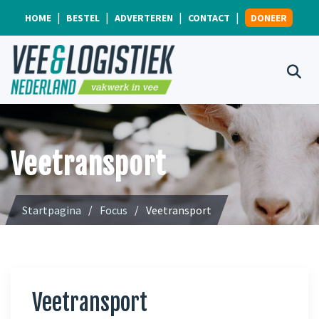
HOME
BESTEL
ADVERTEREN
CONTACT
DONEER
Veetransport
Startpagina
Focus
Veetransport
Veetransport