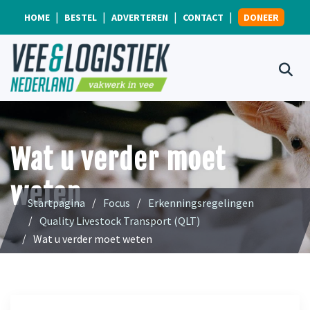
HOME
BESTEL
ADVERTEREN
CONTACT
DONEER
Wat u verder moet
weten
Startpagina
Focus
Erkenningsregelingen
Quality Livestock Transport (QLT)
Wat u verder moet weten