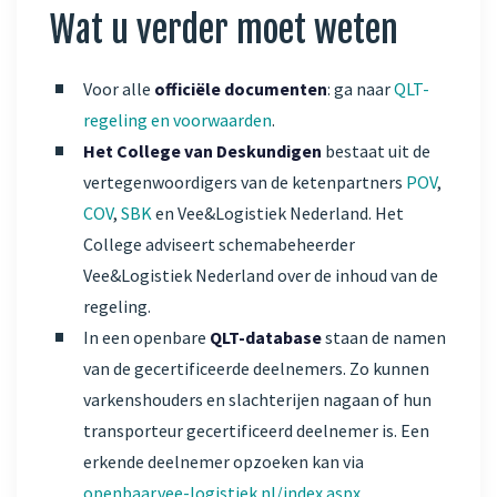
Wat u verder moet weten
Voor alle
officiële documenten
: ga naar
QLT-
regeling en voorwaarden
.
Het College van Deskundigen
bestaat uit de
vertegenwoordigers van de ketenpartners
POV
,
COV
,
SBK
en Vee&Logistiek Nederland. Het
College adviseert schemabeheerder
Vee&Logistiek Nederland over de inhoud van de
regeling.
In een openbare
QLT-database
staan de namen
van de gecertificeerde deelnemers. Zo kunnen
varkenshouders en slachterijen nagaan of hun
transporteur gecertificeerd deelnemer is. Een
erkende deelnemer opzoeken kan via
openbaar.vee-logistiek.nl/index.aspx
.