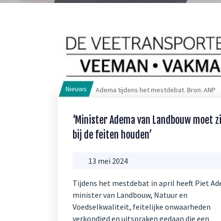
Nieuws
Adema tijdens het mestdebat. Bron: ANP
‘Minister Adema van Landbouw moet z
bij de feiten houden’
13 mei 2024
Tijdens het mestdebat in april heeft Piet A
minister van Landbouw, Natuur en
Voedselkwaliteit, feitelijke onwaarheden
verkondigd en uitspraken gedaan die een