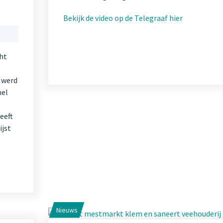
Bekijk de video op de Telegraaf hier
cht
 werd
nel
eeft
ijst
Nieuws