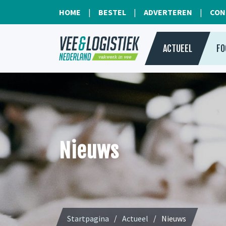
HOME
BESTEL
ADVERTEREN
CON
ACTUEEL
FO
Nieuws
Startpagina
Actueel
Nieuws