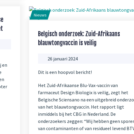
Nieuws
se
et
Belgisch onderzoek: Zuid-Afrikaans
blauwtongvaccin is veilig
26 januari 2024
j en
e
Dit is een hoopvol bericht!
en
Het Zuid-Afrikaanse Blu-Vax-vaccin van
oter
farmaceut Design Biologix is veilig, zegt het
Belgische Sciensano na een uitgebreid onderz
van het blauwtongvaccin. Het rapport ligt
inmiddels bij het CBG in Nederland. De
onderzoekers zeggen: “Wij hebben geen spore
van contaminanten of van residueel levend BT