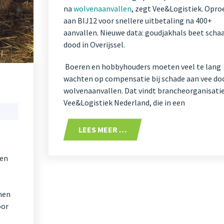
na
wolvenaanvallen
, zegt Vee&Logistiek. Opro
aan BIJ12 voor snellere uitbetaling na 400+
aanvallen. Nieuwe data: goudjakhals beet scha
dood in Overijssel.
Boeren en hobbyhouders moeten veel te lang
wachten op compensatie bij schade aan vee do
wolvenaanvallen. Dat vindt brancheorganisati
Vee&Logistiek Nederland, die in een
LEES MEER …
gen
men
oor