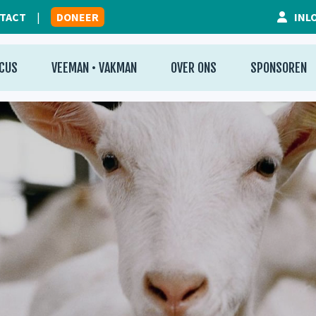
TACT
DONEER
INL
CUS
VEEMAN • VAKMAN
OVER ONS
SPONSOREN